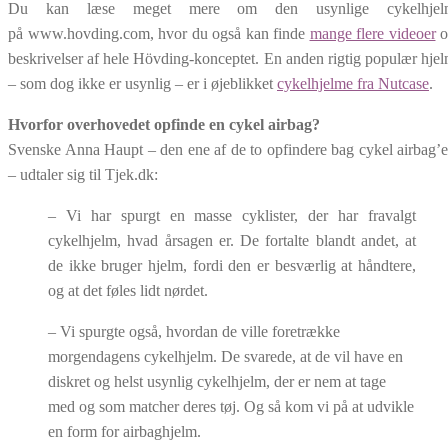
Du kan læse meget mere om den usynlige cykelhjel
på www.hovding.com, hvor du også kan finde
mange flere videoer
o
beskrivelser af hele Hövding-konceptet. En anden rigtig populær hje
– som dog ikke er usynlig – er i øjeblikket
cykelhjelme fra Nutcase
.
Hvorfor overhovedet opfinde en cykel airbag?
Svenske Anna Haupt – den ene af de to opfindere bag cykel airbag’
– udtaler sig til Tjek.dk:
– Vi har spurgt en masse cyklister, der har fravalgt
cykelhjelm, hvad årsagen er. De fortalte blandt andet, at
de ikke bruger hjelm, fordi den er besværlig at håndtere,
og at det føles lidt nørdet.
– Vi spurgte også, hvordan de ville foretrække
morgendagens cykelhjelm. De svarede, at de vil have en
diskret og helst usynlig cykelhjelm, der er nem at tage
med og som matcher deres tøj. Og så kom vi på at udvikle
en form for airbaghjelm.