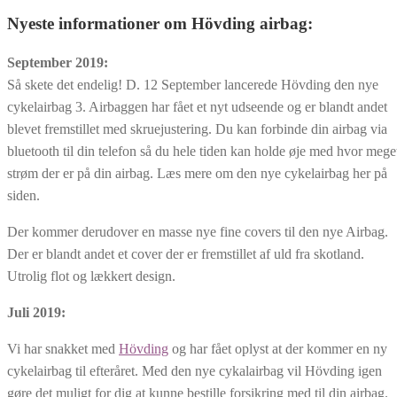
Nyeste informationer om Hövding airbag:
September
2019:
Så skete det endelig! D. 12 September lancerede Hövding den nye
cykelairbag 3. Airbaggen har fået et nyt udseende og er blandt andet
blevet fremstillet med skruejustering. Du kan forbinde din airbag via
bluetooth til din telefon så du hele tiden kan holde øje med hvor mege
strøm der er på din airbag. Læs mere om den nye cykelairbag her på
siden.
Der kommer derudover en masse nye fine covers til den nye Airbag.
Der er blandt andet et cover der er fremstillet af uld fra skotland.
Utrolig flot og lækkert design.
Juli 2019:
Vi har snakket med
Hövding
og har fået oplyst at der kommer en ny
cykelairbag til efteråret. Med den nye cykalairbag vil Hövding igen
gøre det muligt for dig at kunne bestille forsikring med til din airbag.