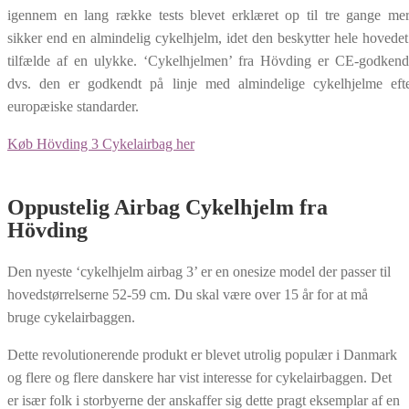
igennem en lang række tests blevet erklæret op til tre gange me
sikker end en almindelig cykelhjelm, idet den beskytter hele hovedet
tilfælde af en ulykke. ‘Cykelhjelmen’ fra
Hövding er CE-godkend
dvs. den er godkendt på linje med almindelige cykelhjelme eft
europæiske standarder.
Køb Hövding 3 Cykelairbag her​
Oppustelig Airbag Cykelhjelm fra
Hövding
Den nyeste ‘cykelhjelm airbag 3’ er en onesize model der passer til
hovedstørrelserne 52-59 cm. Du skal være over 15 år for at må
bruge cykelairbaggen.
Dette revolutionerende produkt er blevet utrolig populær i Danmark
og flere og flere danskere har vist interesse for cykelairbaggen. Det
er især folk i storbyerne der anskaffer sig dette pragt eksemplar af en