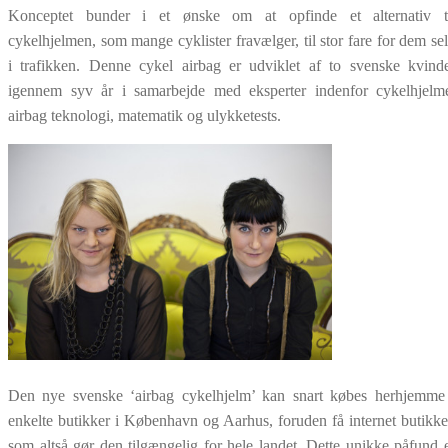
Konceptet bunder i et ønske om at opfinde et alternativ t
cykelhjelmen, som mange cyklister fravælger, til stor fare for dem se
i trafikken. Denne cykel airbag er udviklet af to svenske kvind
igennem syv år i samarbejde med eksperter indenfor cykelhjelm
airbag teknologi, matematik og ulykketests.
Den nye svenske ‘airbag cykelhjelm’ kan snart købes herhjemme
enkelte butikker i København og Aarhus, foruden få internet butikke
som altså gør den tilgængelig for hele landet. Dette unikke påfund 