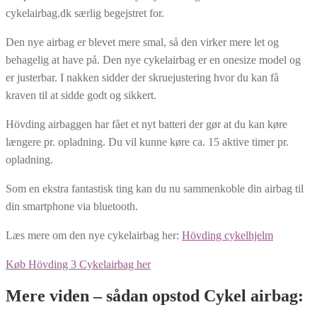
cykelairbag.dk særlig begejstret for.
Den nye airbag er blevet mere smal, så den virker mere let og
behagelig at have på. Den nye cykelairbag er en onesize model og
er justerbar. I nakken sidder der skruejustering hvor du kan få
kraven til at sidde godt og sikkert.
Hövding airbaggen har fået et nyt batteri der gør at du kan køre
længere pr. opladning. Du vil kunne køre ca. 15 aktive timer pr.
opladning.
Som en ekstra fantastisk ting kan du nu sammenkoble din airbag til
din smartphone via bluetooth.
Læs mere om den nye cykelairbag her:
Hövding cykelhjelm
Køb Hövding 3 Cykelairbag her​
Mere viden – sådan opstod Cykel airbag: