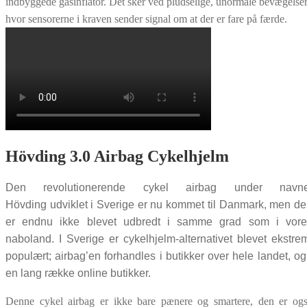
indbyggede gasinflator. Det sker ved pludselige, unormale bevægelser
hvor sensorerne i kraven sender signal om at der er fare på færde.
Hövding 3.0 Airbag Cykelhjelm
Den revolutionerende cykel airbag under navne
Hövding udviklet i Sverige er nu kommet til Danmark, men d
er endnu ikke blevet udbredt i samme grad som i vore
naboland. I Sverige er cykelhjelm-alternativet blevet ekstre
populært; airbag’en forhandles i butikker over hele landet, og
en lang række online butikker.
Denne cykel airbag er ikke bare pænere og smartere, den er og