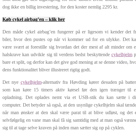
dog ikke en billig investering, for den koster nemlig 2295 kr.
Køb cykel airbag’en – klik her
Den måde cykel airbag’en fungerer på er ligesom vi kender det f
biler, hvor den pustes op når vi kommer ud for en ulykke. Det k
være svært at forestille sig hvordan det der mest af alt minder om 
halskrave kan udvikle sig til verdens bedst beskyttende
cykelhjelm
p
bare et split, og derfor kan det give god mening at se denne video, hv
dens funktionalitet bliver illustreret rigtig godt.
Det nye
cykelhjelm
-alternativ fra Høvding kører desuden på batter
som kan køre 15 timers aktiv kørsel før den igen trænger til 
opladning. Det oplades nemt via et USB-stik du kan sætte i d
computer. Det betyder så også, at den usynlige cykelhjelm skal tænd
når man ønsker at den skal være parat til at blive udløst, og det 
selvfølgelig en vane man skal få sig samtidig med at man også vænn
sig til at tage selve kraven på inden man sætter sig op på cyklen.