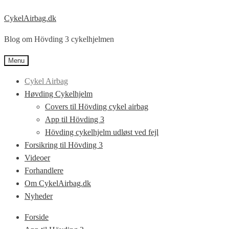
CykelAirbag.dk
Blog om Hövding 3 cykelhjelmen
Menu
Cykel Airbag
Høvding Cykelhjelm
Covers til Hövding cykel airbag
App til Hövding 3
Hövding cykelhjelm udløst ved fejl
Forsikring til Hövding 3
Videoer
Forhandlere
Om CykelAirbag.dk
Nyheder
Forside