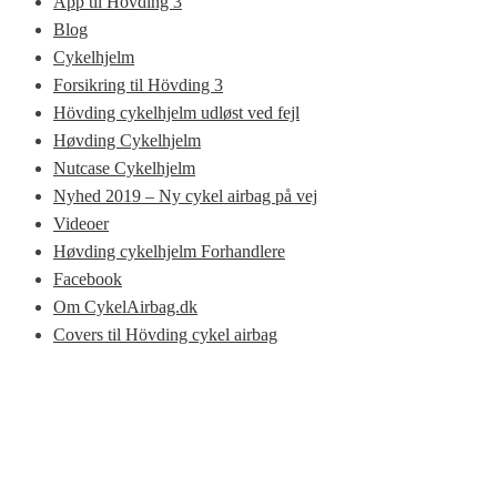
App til Hövding 3
Blog
Cykelhjelm
Forsikring til Hövding 3
Hövding cykelhjelm udløst ved fejl
Høvding Cykelhjelm
Nutcase Cykelhjelm
Nyhed 2019 – Ny cykel airbag på vej
Videoer
Høvding cykelhjelm Forhandlere
Facebook
Om CykelAirbag.dk
Covers til Hövding cykel airbag