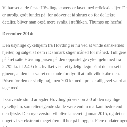
Vi har set at de fleste Hövdinge covers er lavet med refleksdetaljer. De
er utrolig godt fundet på, for udover at få skruet op for de lækre
detaljer, bliver man også mere synlig i trafikken. Thumps up herfra!
December 2014:
Den usynlige cykelhjelm fra Hövding er nu ved at vinde danskernes
hjerter, og salget af dem i Danmark stiger måned for måned. Tidligere
på året satte Hövding prisen på den oppustelige cykelhjelm ned fra
2.795 kr. til 2.495 kr., hvilket viser et tydeligt tegn på at de har set i
øjnene, at den har været en smule for dyr til at folk ville købe den.
Prisen for den er stadig høj, men 300 kr. ned i pris er alligevel værd at
tage med.
I skrivende stund arbejder Hövding på version 2.0 af den usynlige
cykelhjelm, som eftersigende skulle være endnu markant bedre end
den første. Den nye version vil blive lanceret i januar 2015, og det er
noget vi ser ekstremt meget frem til her på bloggen. Flere opdateringe