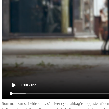
Som man kan se i videoerne, så bliver cykel airbag’en oppustet af den