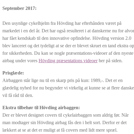
September 2017:
Den usynlige cykelhjelm fra Hövding har efterhånden været på
markedet i en del år. Det har også resulteret i at danskerne nu for alvo
har fået kendskab til den innovative opfindelse. Hövding version 2.0
blev lanceret og det tydeligt at se der er blevet skruet en tand ekstra o
for sikkerheden. Du kan se nogle præsentations-videoer af den nyeste
airbag under vores
Hövding præsentations videoer
her på siden.
Prisglæde:
Airbaggen står lige nu til en skarp pris på kun: 1989,-. Det er en
glædelig nyhed for nu begynder vi virkelig at kunne se at flere danske
vil få råd til den.
Ekstra tilbehør til Hövding airbaggen:
Der er blevet designet covers til cykelairbaggen som aldrig før. Når
man modtager sin Hövding airbag fås den i helt sort. Derfor er det
lækkert at se at det er muligt at få covers med lidt mere spræl.